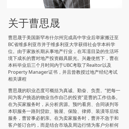
关于曹思晟
曹思晟于美国新罕布什尔州完成高中学业后举家搬迁至
BC省维多利亚市并于维多利亚大学获得社会学本科学
位。由于家族长期从事地产行业，在耳濡目染的生活环
境下成长的曹对地产投资颇具眼光。兴趣使然下，曹在
本科毕业后三个月时间内于UBC考取了Realtor以及
Property Manager证书，并且曾教授过地产经纪考试
相关课程
曹思晟的职业态度可概括为真诚、勤奋、负责。“把每一
间为客户挑选的物业当作自己的投资”是曹的工作信条。
在为买家服务时，从分析房源。预约看房、合同谈判等
本职服务一路到贷款、验屋、保险、律师、装潢等后续
服务，曹皆事必躬亲。在为卖家服务时，曹并不急于和
客户签订合约，而是结合市场及周边行情为客户分析何