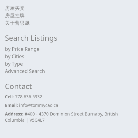
房屋买卖
房屋挂牌
关于曹思晟
Search Listings
by Price Range
by Cities
by Type
Advanced Search
Contact
Cell:
778.636.5932
Email:
info@tommycao.ca
Address:
#400 - 4370 Dominion Street Burnaby, British
Columbia | V5G4L7