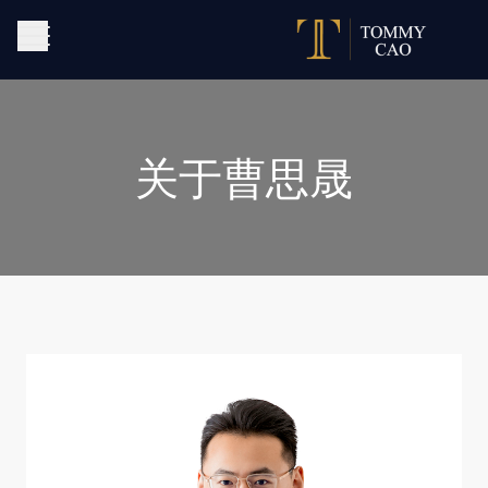
关于曹思晟